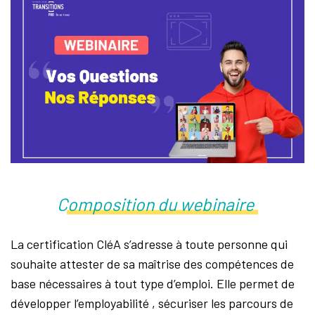
La Maison de la Reconversion
IDF
Newsletters – Entreprise
Nous contacter
Espace personnel
Instances
Composition du webinaire
La certification CléA s’adresse à toute personne qui
souhaite attester de sa maîtrise des compétences de
base nécessaires à tout type d’emploi. Elle permet de
développer l’employabilité , sécuriser les parcours de