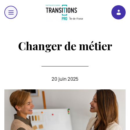
Changer de métier
Les dispositifs pour vous reconvertir
20 juin 2025
Les services pour faciliter vos démarches
L'ensemble de nos dispositifs
Ateliers
Projet de Transition Professionnelle (PTP)
Projet de Transition Professionnelle (PTP)
Osez changer de métier : venez à la Maison
Projet de Transition Professionnelle (PTP)
Nos outils
Prévention Usure Reconversion (PUR)
Prévention Usure Reconversion (PUR)
Pour nos partenaires
Vous êtes employeur ?
Prévention Usure-Reconversion (PUR)
Webinaires
Démission Reconversion
Démission Reconversion
Vous êtes organismes de formation
Démission-reconversion
Certificat CléA
Certificat CléA
Certificat CléA
Soutenir le projet de vos salariés avec un cofinancement
Newsletter dédiée aux organismes de formation | Transitions Pro