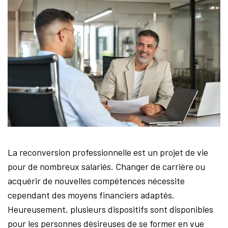
La Maison de la Reconversion
IDF
Newsletters – Entreprise
Nous contacter
Espace personnel
Instances
La reconversion professionnelle est un projet de vie
pour de nombreux salariés. Changer de carrière ou
acquérir de nouvelles compétences nécessite
cependant des moyens financiers adaptés.
Heureusement, plusieurs dispositifs sont disponibles
pour les personnes désireuses de se former en vue