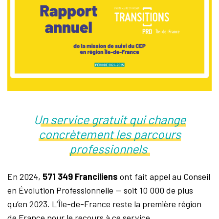
La Maison de la Reconversion
IDF
Newsletters – Entreprise
Nous contacter
Espace personnel
Instances
Un service gratuit qui change
concrètement les parcours
professionnels
En 2024,
571 349 Franciliens
ont fait appel au Conseil
en Évolution Professionnelle — soit 10 000 de plus
qu’en 2023. L’Île-de-France reste la première région
de France pour le recours à ce service